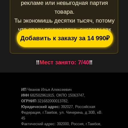
рекламе или невыгодная партия
товара.
Ты экономишь десятки тысяч, потому
что сразу применяешь систему как
Добавить к заказу за 14 990₽
профи.
‼️
Мест занято: 7/40
‼️
ИП
Чванов Илья Алексеевич
ИНН
682502961915, ОКПО 15063747,
ОГРНИП
321682000013782,
Юридический адрес:
392027, Российская
Федерация, г.Тамбов, ул. Чичерина, д.30В, кВ.
45
Фактический адрес: 392000, Россия, г.Тамбов,